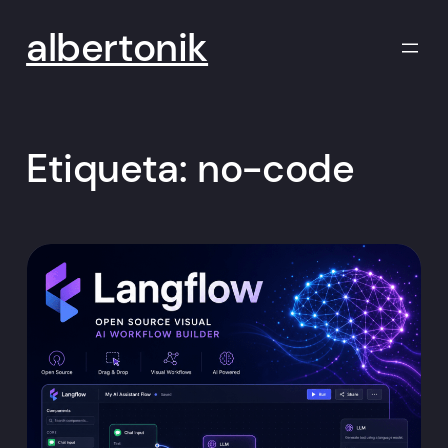
Saltar
al
albertonik
contenido
Etiqueta:
no-code